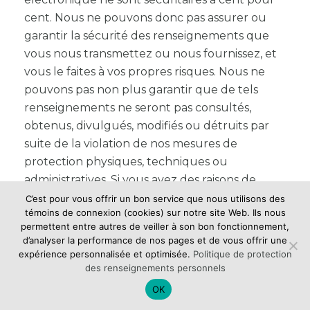
cent. Nous ne pouvons donc pas assurer ou
garantir la sécurité des renseignements que
vous nous transmettez ou nous fournissez, et
vous le faites à vos propres risques. Nous ne
pouvons pas non plus garantir que de tels
renseignements ne seront pas consultés,
obtenus, divulgués, modifiés ou détruits par
suite de la violation de nos mesures de
protection physiques, techniques ou
administratives. Si vous avez des raisons de
croire que des renseignements personnels ont
C’est pour vous offrir un bon service que nous utilisons des
témoins de connexion (cookies) sur notre site Web. Ils nous
été compromis, veuillez communiquer avec
permettent entre autres de veiller à son bon fonctionnement,
nous à vieprivee@lsr.ca. S’il survenait un
d’analyser la performance de nos pages et de vous offrir une
incident de confidentialité touchant vos
expérience personnalisée et optimisée.
Politique de protection
des renseignements personnels
renseignements personnels, nous nous
engageons à vous aviser dans les meilleurs
OK
délais à la suite de notre connaissance de cet